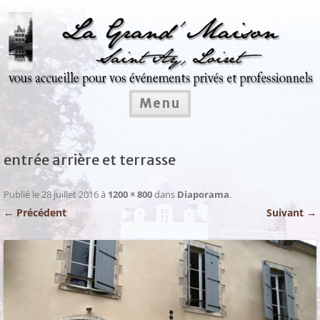
Aller
au
contenu
Menu
entrée arrière et terrasse
Publié le
28 juillet 2016
à
1200 × 800
dans
Diaporama
.
← Précédent
Suivant →